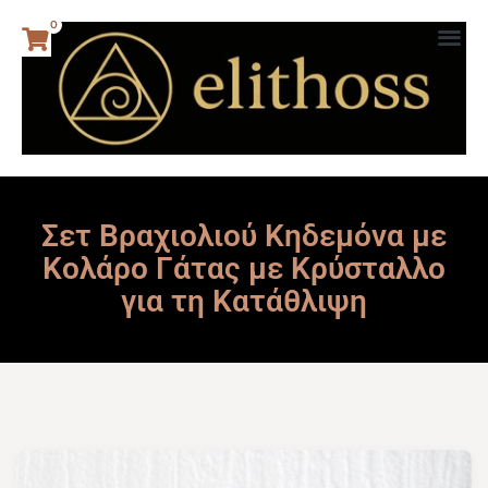
0
Σετ Βραχιολιού Κηδεμόνα με
Κολάρο Γάτας με Κρύσταλλο
για τη Κατάθλιψη