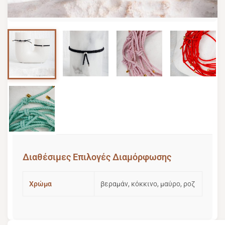
Image 1 of 5
Image 2 of 5
Image 3 of 5
Image 4
Image 5 of 5
Διαθέσιμες Επιλογές Διαμόρφωσης
Χρώμα
βεραμάν, κόκκινο, μαύρο, ροζ