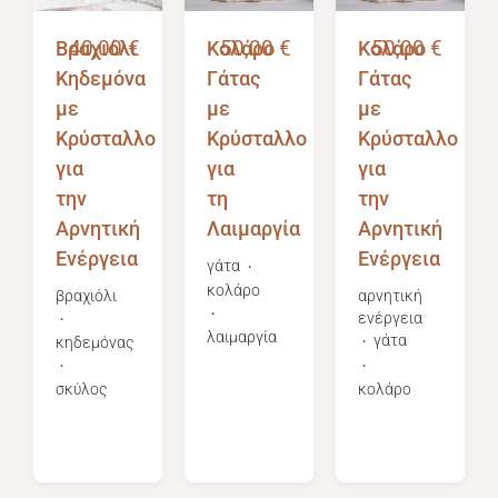
Βραχιόλι
40,00
€
Κολάρο
50,00
€
Κολάρο
50,00
€
Κηδεμόνα
Γάτας
Γάτας
με
με
με
Κρύσταλλο
Κρύσταλλο
Κρύσταλλο
για
για
για
την
τη
την
Αρνητική
Λαιμαργία
Αρνητική
Ενέργεια
Ενέργεια
γάτα
・
κολάρο
βραχιόλι
αρνητική
・
ενέργεια
・
λαιμαργία
γάτα
κηδεμόνας
・
・
・
σκύλος
κολάρο