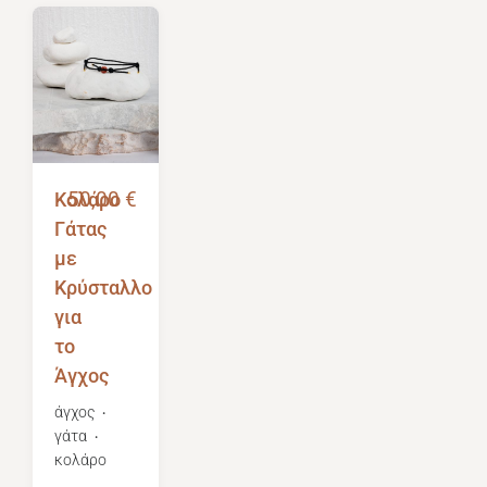
Κολάρο
50,00
€
Γάτας
με
Κρύσταλλο
για
το
Άγχος
άγχος
・
γάτα
・
κολάρο