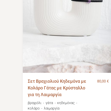
Σετ Βραχιολιού Κηδεμόνα με
80,00
€
Κολάρο Γάτας με Κρύσταλλο
για τη Λαιμαργία
βραχιόλι
γάτα
κηδεμόνας
・
・
・
κολάρο
λαιμαργία
・