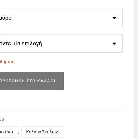
θάριση
ΠΡΟΣΘΉΚΗ ΣΤΟ ΚΑΛΆΘΙ
05
οικίδια
,
Κολάρα Σκύλων