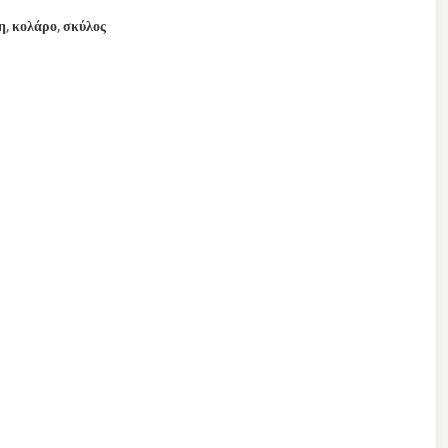
η
κολάρο
σκύλος
,
,