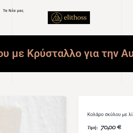
Τα Νέα μας
ου με Κρύσταλλο για την Α
Κολάρο σκύλου με λί
70,00
€