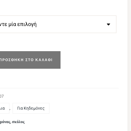
ΠΡΟΣΘΉΚΗ ΣΤΟ ΚΑΛΆΘΙ
07
λια
,
Για Κηδεμόνες
μόνας
σκύλος
,