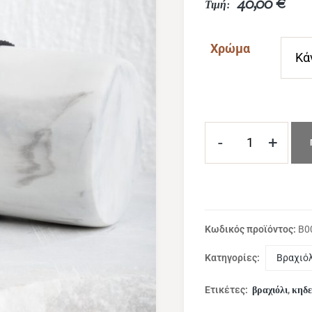
40,00
€
Χρώμα
-
+
Κωδικός προϊόντος:
B0
Κατηγορίες:
Βραχιό
βραχιόλι
κηδε
Ετικέτες:
,