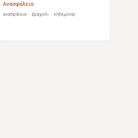
Ανασφάλεια
ανασφάλεια
βραχιόλι
κηδεμόνας
・
・