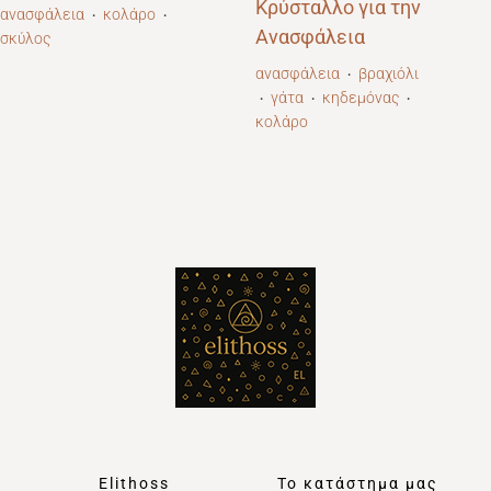
Κρύσταλλο για την
ανασφάλεια
κολάρο
・
・
Ανασφάλεια
σκύλος
ανασφάλεια
βραχιόλι
・
γάτα
κηδεμόνας
・
・
・
κολάρο
Elithoss
Το κατάστημα μας